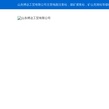
山东搏达工贸有限公司主营地面注浆站，煤矿灌浆站，矿山充填站等煤