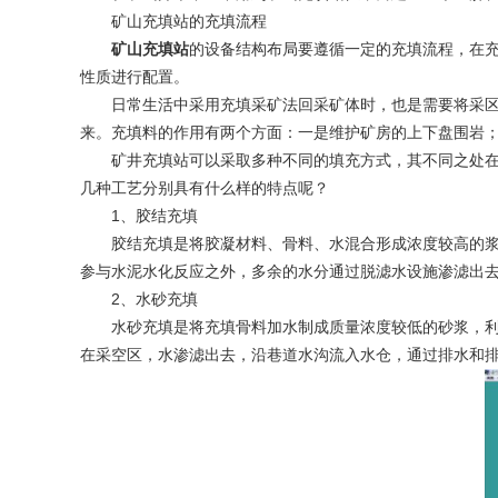
矿山充填站的充填流程
矿山充填站
的设备结构布局要遵循一定的充填流程，在
性质进行配置。
日常生活中采用充填采矿法回采矿体时，也是需要将采
来。充填料的作用有两个方面：一是维护矿房的上下盘围岩
矿井充填站可以采取多种不同的填充方式，其不同之处
几种工艺分别具有什么样的特点呢？
1、胶结充填
胶结充填是将胶凝材料、骨料、水混合形成浓度较高的
参与水泥水化反应之外，多余的水分通过脱滤水设施渗滤出
2、水砂充填
水砂充填是将充填骨料加水制成质量浓度较低的砂浆，
在采空区，水渗滤出去，沿巷道水沟流入水仓，通过排水和