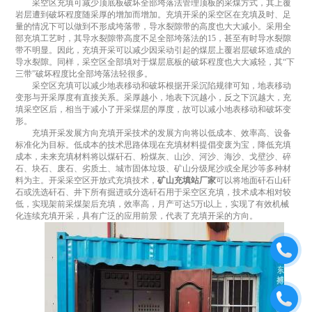
采空区充填可减少顶底板破坏全部垮落法管理顶板的采煤方式，其上覆
岩层遭到破坏程度随采厚的增加而增加。充填开采的采空区在充填及时、足
量的情况下可以做到不形成垮落带，导水裂隙带的高度也大大减小。采用全
部充填工艺时，其导水裂隙带高度不足全部垮落法的15，甚至有时导水裂隙
带不明显。因此，充填开采可以减少因采动引起的煤层上覆岩层破坏造成的
导水裂隙。同样，采空区全部填对于煤层底板的破坏程度也大大减轻，其“下
三带”破坏程度比全部垮落法轻很多。
采空区充填可以减少地表移动和破坏根据开采沉陷规律可知，地表移动
变形与开采厚度有直接关系。采厚越小，地表下沉越小，反之下沉越大，充
填采空区后，相当于减小了开采煤层的厚度，故可以减小地表移动和破坏变
形。
充填开采发展方向充填开采技术的发展方向将以低成本、效率高、设备
标准化为目标。低成本的技术思路体现在充填材料提倡变废为宝，降低充填
成本，未来充填材料将以煤矸石、粉煤灰、山沙、河沙、海沙、戈壁沙、碎
石、块石、废石、劣质土、城市固体垃圾、矿山分级尾沙或全尾沙等多种材
料为主。开采采空区开放式充填技术，
矿山充填站厂家
可以将地面矸石山矸
石或洗选矸石、井下所有掘进或分选矸石用于采空区充填，技术成本相对较
低，实现架前采煤架后充填，效率高，月产可达5万t以上，实现了有效机械
化连续充填开采，具有广泛的应用前景，代表了充填开采的方向。