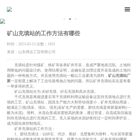
矿山充填站的工作方法有哪些
时间：2023-03-13
次数：1031
来源：山东搏达工贸有限公司
充填站是针对煤矿、铁矿等各类矿井开采，造成严重地表沉陷、土地利
用降低的问题设计的。使用结果证明，这确实是治理过度开采造成的土地问
题的一种有效方式。并且使用充填站一般以工业废渣为原料，
矿山充填站厂
家
一定程度上解决了工业垃圾堆放占地的问题。所以矿井充填站实在是有着
一举多得的意义。
矿山充填站分为:水砂充填、矸石充填和高水充填。
干式充填是将掘进废石等干充填料利用运输设备运至待充填地点进行充
填的工艺，矿山充填站，因其生产能力大和劳动强度小，矿井充填站用途，
能满足三强(强采、强出、强充)采矿生产的需要。胶结充填是将胶凝材料(一
般为水泥)、骨料、水混合形成浓度较高的浆体，通过管道，自流或加压输送
到待充填地点进行充填的工艺。充入采场的水泥砂浆经过一定时间养护后，
成为固化体控制地压。
矿井充填站的工作方法：
1、胶结充填法：以碎石、河沙、尾砂、戈壁集料为骨料，与水泥等胶凝
材料拌合成膏体或浆体用管道泵送，或重力自流的方法，矿井充填站哪家