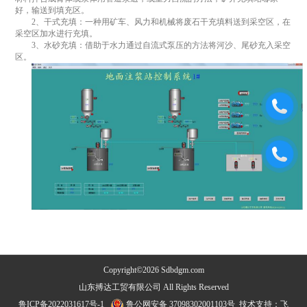
好，输送到填充区。
2、干式充填：一种用矿车、风力和机械将废石干充填料送到采空区，在
采空区加水进行充填。
3、水砂充填：借助于水力通过自流式泵压的方法将河沙、尾砂充入采空
区。
Copyright©2026 Sdbdgm.com
山东搏达工贸有限公司 All Rights Reserved
鲁ICP备2022031617号-1
鲁公网安备 37098302001103号
技术支持：
飞