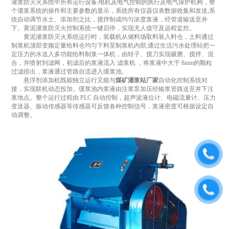
灌浆防灭火系统中所有运行设备;电机及电气控制的执行及电气保护机构，整
个灌浆系统的操作和主要参数的显示，系统所有仪器仪表数据收集和发送;系
统自动调节水土、添加剂之比，搅拌制成均匀浓度浆液，经管道输送至井
下。黄泥灌浆防灭火控制系统一键启停，实现无人值守及远程监控。
黄泥灌浆防灭火系统运行时，装载机从储料场取料装入料仓，土料通过
制浆机顶部变频定量给料仓均匀下料至制浆机内部;通过生活污水处理站把一
定压力的水送入多功能给料制浆一体机，由转子、搅刀实现碾磨、搅拌、混
合，并喷射到滤网，初滤后的浆液流入 滤浆机 ，将浆液中大于 8mm的颗粒
过滤排出，浆液通过管路自流进入缓浆池。
悬浮剂添加机既能独立运行又能与
煤矿灌浆站厂家
自动化控制系统对
接，实现联机动态投加。缓浆池内浆液由注浆泵加压经输浆管路送至井下注
浆地点。整个运行过程由 PLC 自动控制，超声波液位计、电磁流量计、压力
变送器、振动传感器等传感器可反馈各种控制信号，浆液密度可根据设定自
动调整。