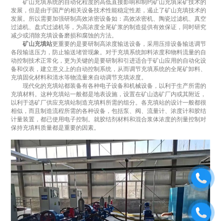
矿山充填系统的自动化程度的高低直接影响和制约矿山充填采矿技术的
发展，但是由于国产的相关设备技术性能稳定性差，遏止了矿山充填技术的
发展。所以需要加强研制高效浓密设备如：高效浓密机、陶瓷过滤机、真空
过滤机、盘式过滤机等，为高浓度全尾矿浆的制造提供有效保证，同时研究
减少或消除充填设备磨损和腐蚀的方法。
矿山充填站
更重要的是要研制高浓度输送设备，采用压排设备输送调节
各段输送压力，防止输送堵管现象。对于充填系统卸料浓度和物料流量的自
动控制技术正常化，更为关键的是要研制和引进适合于矿山应用的自动化设
备和仪表，建立意义上的自动控制系统，从而调节充填系统的全尾矿卸料、
充填固化材料和清水等物流量来自动调节充填浓度。
现代化的充填站都装备有各种电子设备和机械设备，以利于生产所需的
充填材料。这种充填站一般都是地表设施，设置在矿山选矿厂内或其附近，
以利于选矿厂供应充填站制造充填料所需的组分。各充填站的设计一般都很
相似，而且制造流程所需的各种设备，包括泵、阀、流量计、浓度计和胶结
计量装置，都已使用电子控制。就胶结剂材料和混合浆体浓度的剂量控制对
保持充填料质量都是重要的因素。