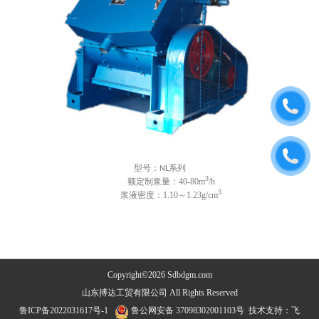
型号：
系列
NL
3
额定制浆量：
40-80m
/h
3
浆液密度：
1.10～1.23g/cm
Copyright©2026 Sdbdgm.com
山东搏达工贸有限公司 All Rights Reserved
鲁ICP备2022031617号-1
鲁公网安备 37098302001103号
技术支持：
飞