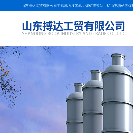
山东搏达工贸有限公司主营地面注浆站，煤矿灌浆站，矿山充填站等煤